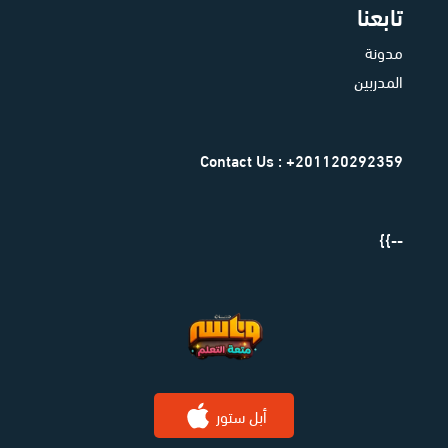
تابعنا
مدونة
المدربين
Contact Us : +201120292359
--}}
أبل ستور