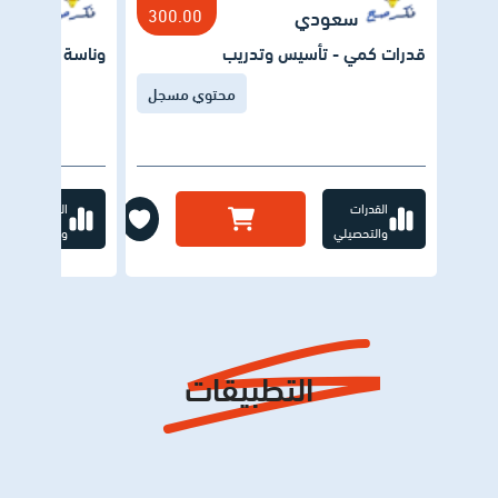
سعودي
300.00
سعود
قدرات كمي - تأسيس وتدريب
وناسة تجميعات
محتوي مسجل
القدرات
القدرات
والتحصيلي
والتحصيلي
التطبيقات