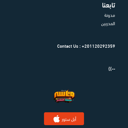
تابعنا
مدونة
المدربين
Contact Us : +201120292359
--}}
أبل ستور