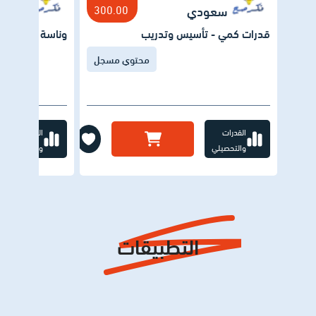
سعودي
300.00
سعود
قدرات كمي - تأسيس وتدريب
وناسة تجميعات
محتوي مسجل
القدرات
القدرات
والتحصيلي
والتحصيلي
التطبيقات