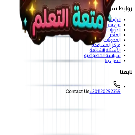
روابط سريعة
الرئيسية
من نحن
الدورات
المتجر
المدونات
مركز المساعدة
الأسئلة الشائعة
سياسة الخصوصية
اتصل بنا
تابعنا
Contact Us
+201120292359