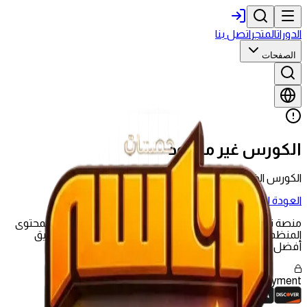
الدورات
المتجر
اتصل بنا
الصفحات
الكورس غير موجود
الكورس الذي تبحث عنه غير موجود أو تم حذفه.
العودة للدورات
منصة تعليمية شاملة تقدم تجربة تعليمية حديثة تجمع بين المحتوى
المنظم والجلسات الحية وأدوات التقييم لمساعدتك على تحقيق
أفضل النتائج.
Secure
Payment