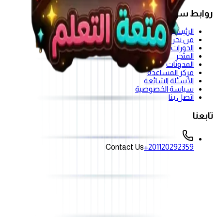
روابط سريعة
الرئيسية
من نحن
الدورات
المتجر
المدونات
مركز المساعدة
الأسئلة الشائعة
سياسة الخصوصية
اتصل بنا
تابعنا
Contact Us
+201120292359