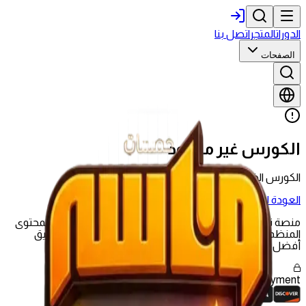
الدورات
المتجر
اتصل بنا
الصفحات
الكورس غير موجود
الكورس الذي تبحث عنه غير موجود أو تم حذفه.
العودة للدورات
منصة تعليمية شاملة تقدم تجربة تعليمية حديثة تجمع بين المحتوى
المنظم والجلسات الحية وأدوات التقييم لمساعدتك على تحقيق
أفضل النتائج.
Secure
Payment